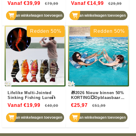
Kampeer Opbergtas –
drijfvermogen – Drijft
Vanaf €39,99
Normale
Aanbiedingsprijs
Vanaf €14,99
Normale
Aanb
€79,99
€29,99
900D Oxford
vanzelf, bijt direct! 🐟💧
Waterafstotend & 40KG
prijs
Houdt het aas op de
prijs
Draagvermogen voor je
perfecte diepte – meer
Aan winkelwagen toevoegen
Aan winkelwagen toevoegen
Buitenavontuur!
aanbeten, minder
wachten. 🔴⚡
Redden 50%
Redden 50%
Lifelike Multi-Jointed
🎁2026 Nieuw binnen 50%
Sinking Fishing Lure🎣
KORTING💥Opblaasbaar
Zwembad Drijvende Stoel
Vanaf €19,99
Normale
Aanbiedingsprijs
€25,97
Normale
Aanbiedin
€40,00
€51,99
prijs
prijs
Aan winkelwagen toevoegen
Aan winkelwagen toevoegen