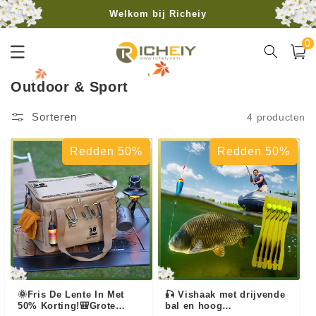
Meteen
Welkom bij Richeiy
naar de
content
0
Gratis verzending vanaf 40€
0
artike
Winkelwa
C
Outdoor & Sport
o
Sorteren
4 producten
l
l
Redden 50%
Redden 50%
e
c
t
i
e
:
🌞Fris De Lente In Met
🎣 Vishaak met drijvende
50% Korting!🎒Grote
bal en hoog