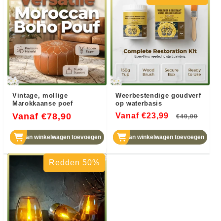
jaar door bescherming. ☀️
✨
Vintage, mollige
Weerbestendige goudverf
Marokkaanse poef
op waterbasis
Normale
Vanaf €78,90
Vanaf €23,99
Normale
Aanb
€40,00
prijs
prijs
Aan winkelwagen toevoegen
Aan winkelwagen toevoegen
Redden 50%