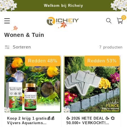
Meteen
Welkom bij Richeiy
naar de
content
0
Gratis verzending vanaf 40€
0
artike
Winkelwa
C
Wonen & Tuin
o
Sorteren
7 producten
l
l
Redden 48%
Redden 53%
e
c
t
i
e
:
Koop 2 krijg 1 gratis💰💰
🥳 2026 HETE DEAL 🥳 💞
Vijvers Aquariums
50.000+ VERKOCHT!