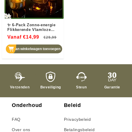
✨ 6-Pack Zonne-energie
Flikkerende Vlamloze
Buitenkaarsen IP65
Vanaf €14,99
Normale
Aanbiedingsprijs
€29,99
Waterdicht LED
Tafellampen met
prijs
Schemersensor voor
Aan winkelwagen toevoegen
Lantaarn Tuin Camping
Feest Binnendecoraties
Warm Wit
Verzenden
Beveiliging
Steun
Garantie
Onderhoud
Beleid
FAQ
Privacybeleid
Over ons
Betalingsbeleid