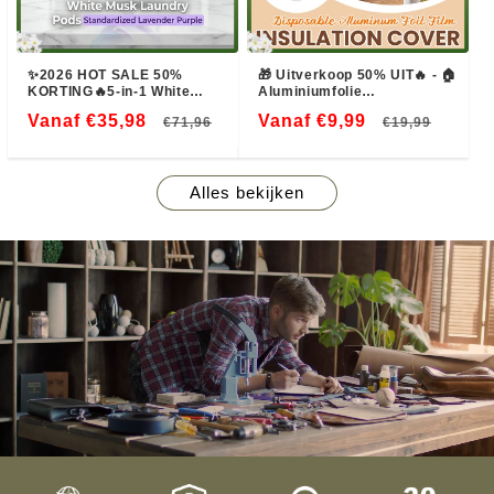
✨2026 HOT SALE 50%
🎁 Uitverkoop 50% UIT🔥 - 🏠
KORTING🔥5-in-1 White
Aluminiumfolie
Musk Wasmiddel Pods (80
isolatiehoesAluminiumfolie
Vanaf €35,98
Normale
Aanbiedingsprijs
Vanaf €9,99
Normale
Aanbi
€71,96
€19,99
STUKS)
isolatiehoes
prijs
prijs
Alles bekijken