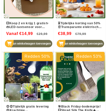
💥Koop 2 en krijg 1 gratis✨
⏳Tijdelijke korting van 50%
👜LED-tastsensor voor
⏰Transparante elektrische
tassen✨ Tik en verlicht
fruit- en groenteschiller🍇🧄
Vanaf €14,99
Normale
Aanbiedingsprijs
€38,99
Normale
Aanbiedin
€29,99
€79,99
Stijlvol en handig Uw hulp bij
het zoeken in het donker
prijs
prijs
Aan winkelwagen toevoegen
Aan winkelwagen toevoegen
Redden 50%
Redden 53%
😍😍Tijdelijk gratis levering
🎯Black Friday-bodemprijs!
😍Krachtige
💥Shred Silk The Knife🔥