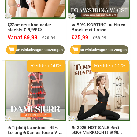
💥Zomerse koelactie:
🔥 50% KORTING 🔥 Heren
slechts € 9,99!💥
Broek met Losse
Thermogene
Pasvorm, Trekkoord en
Vanaf €9,99
Normale
Aanbiedingsprijs
€25,99
Normale
Aanbiedin
€20,99
€58,99
vetverbrandende
Zakken – Stijlvol Comfort
vormgevende short
prijs
voor Elke Dag!
prijs
Aan winkelwagen toevoegen
Aan winkelwagen toevoegen
Redden 50%
Redden 55%
🔥Tijdelijk aanbod - 49%
🥳 2026 HOT SALE 🥳💞
korting🔥Dames losse V-
50K+ VERKOCHT! 🌸🦋