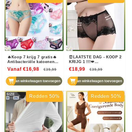
🔥Koop 7 krijg 7 gratis🔥
⏰LAATSTE DAG - KOOP 2
Antibacteriële katoenen
KRIJG 1 !!!💋
panty met kanten
Handgemaakte zijden
Vanaf €16,98
Normale
Aanbiedingsprijs
€18,99
Normale
Aanbiedin
€39,99
€39,99
borduursel
kanten slipjes voor dames
prijs
😍
prijs
Aan winkelwagen toevoegen
Aan winkelwagen toevoegen
Redden 50%
Redden 50%