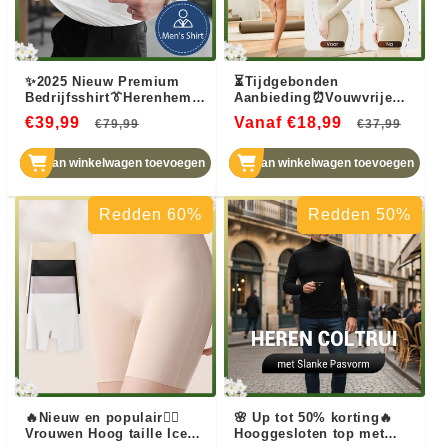
✨2025 Nieuw Premium
⏳Tijdgebonden
Bedrijfsshirt👔Herenhemd
Aanbieding⏰Vouwvrije
met kreukvrije
One-piece Shapewear
€39,99
Normale
Aanbiedingsprijs
Vanaf €18,99
Normale
Aanb
€79,99
€37,99
knoopsluiting
voor Buikcorrectie &
prijs
Heuplifting
prijs
Aan winkelwagen toevoegen
Aan winkelwagen toevoegen
Redden 60%
Redden 50%
🔥Nieuw en populair❤️‍🔥
🌸 Up tot 50% korting🔥
Vrouwen Hoog taille Ice
Hooggesloten top met