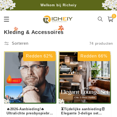
Meteen
Welkom bij Richeiy
naar de
content
0
Gratis verzending vanaf 40€
0
artike
Winkelwa
C
Kleding & Accessoires
o
Sorteren
74 producten
l
l
Redden 62%
Redden 66%
e
c
t
i
e
:
🔥2026-Aanbieding!🔥
⏳Tijdelijke aanbieding⏰
Ultralichte presbyopiebril
Elegante 3-delige set