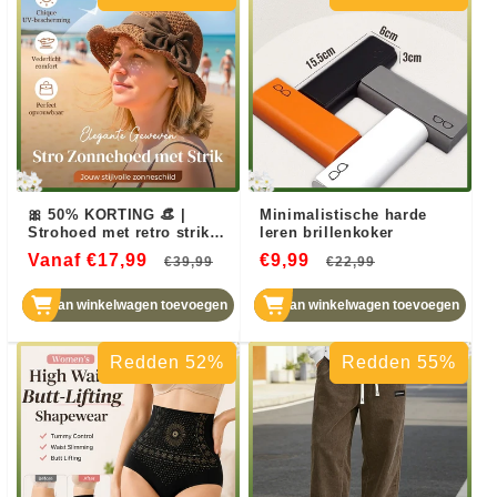
🎀 50% KORTING 👒 |
Minimalistische harde
Strohoed met retro strik –
leren brillenkoker
Opvouwbaar & ademend
Vanaf €17,99
Normale
Aanbiedingsprijs
€9,99
Normale
Aanbieding
€39,99
€22,99
voor de zomer
prijs
prijs
Aan winkelwagen toevoegen
Aan winkelwagen toevoegen
Redden 52%
Redden 55%