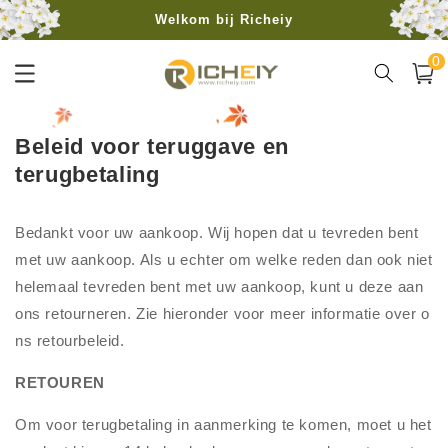
Meteen
Welkom bij Richeiy
naar de
content
0
Gratis verzending vanaf 40€
0
artike
Winkelwa
Beleid voor teruggave en
terugbetaling
Bedankt voor uw aankoop. Wij hopen dat u tevreden bent
met uw aankoop. Als u echter om welke reden dan ook niet
helemaal tevreden bent met uw aankoop, kunt u deze aan
ons retourneren. Zie hieronder voor meer informatie over o
ns retourbeleid.
RETOUREN
Om voor terugbetaling in aanmerking te komen, moet u het