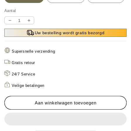
Aantal
Aantal
Aantal
verlagen
verhogen
Uw bestelling wordt gratis bezorgd
voor
voor
🔥
🔥
2025
2025
Supersnelle verzending
Nieuwe
Nieuwe
draadloze
draadloze
Gratis retour
vechter
vechter
met
met
24/7 Service
afstandsbediening
afstandsbediening
Veilige betalingen
Aan winkelwagen toevoegen