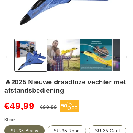
Media
1
openen
in
modaal
🔥2025 Nieuwe draadloze vechter met
afstandsbediening
Normale
Aanbiedingsprijs
%
€49,99
50
€99,99
OFF
prijs
Kleur
SU-35 Blauw
SU-35 Rood
SU-35 Geel