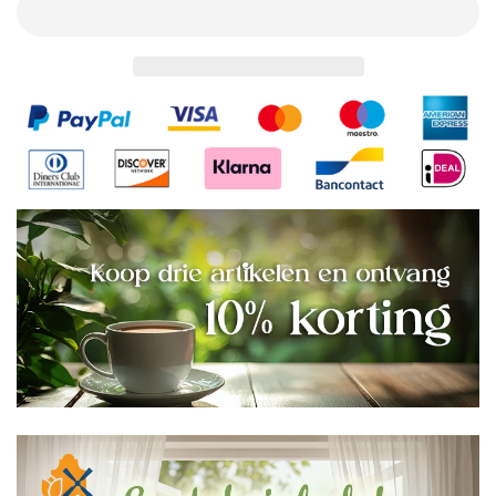
met
met
Stoomventiel
Stoomventiel
|
|
Anti-
Anti-
Spat
Spat
Spatscherm
Spatscherm
&amp;
&amp;
Vershouddeksel
Vershouddeksel
|
|
BPA-
BPA-
Vrij
Vrij
&amp;
&amp;
Hittebestendig
Hittebestendig