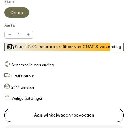
Kleur
Groen
Aantal
Aantal
Aantal
verlagen
verhogen
Koop €4.01 meer en profiteer van GRATIS verzending
voor
voor
🌞
🌞
Fris
Fris
Supersnelle verzending
De
De
Lente
Lente
Gratis retour
In
In
Met
Met
24/7 Service
50%
50%
Korting!
Korting!
Veilige betalingen
🍳
🍳
2-
2-
in-
in-
Aan winkelwagen toevoegen
1
1
Magnetrondeksel
Magnetrondeksel