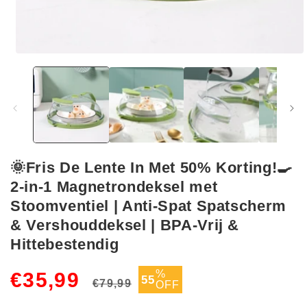
Media
1
openen
in
modaal
🌞Fris De Lente In Met 50% Korting!🍳
2-in-1 Magnetrondeksel met
Stoomventiel | Anti-Spat Spatscherm
& Vershouddeksel | BPA-Vrij &
Hittebestendig
Normale
Aanbiedingsprijs
%
€35,99
55
€79,99
OFF
prijs