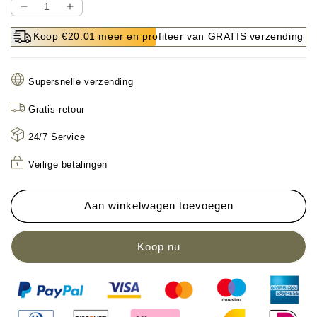
Aantal
Aantal
verlagen
verhogen
Koop €20.01 meer en profiteer van GRATIS verzending
voor
voor
Versterkte
Versterkte
katapultkorrels
katapultkorrels
Supersnelle verzending
Gratis retour
24/7 Service
Veilige betalingen
Aan winkelwagen toevoegen