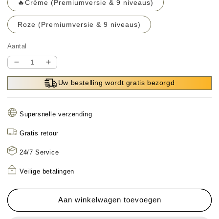
🔥Crème (Premiumversie & 9 niveaus)
Roze (Premiumversie & 9 niveaus)
Aantal
Aantal
Aantal
verlagen
verhogen
Uw bestelling wordt gratis bezorgd
voor
voor
Trillingen
Trillingen
Buik
Buik
Supersnelle verzending
Gewichtsverlies
Gewichtsverlies
Machine
Machine
Gratis retour
24/7 Service
Veilige betalingen
Aan winkelwagen toevoegen