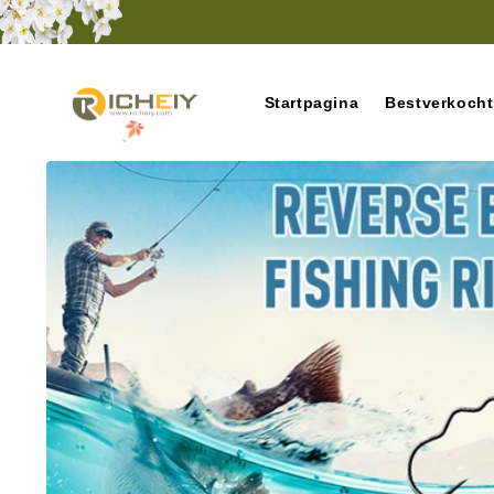
Meteen
naar de
content
Startpagina
Bestverkocht
Ga direct naar
productinformatie