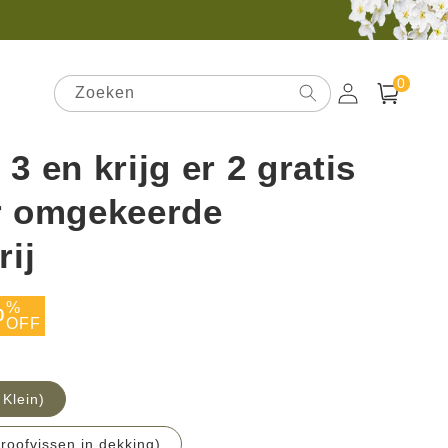
0
0
artikelen
Zoeken
Inloggen
Winkelwagen
3 en krijg er 2 gratis
r omgekeerde
ij
anbiedingsprijs
%
0
OFF
Klein)
roofvissen in dekking)