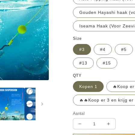
Gouden Hayashi haak (voo
Iseama Haak (Voor Zeevi
Size
#3
#4
#5
#13
#15
QTY
Kopen 1
🔥Koop er 
🔥🔥Koop er 3 en krijg er 
Aantal
Aantal
Aantal
verlagen
verhogen