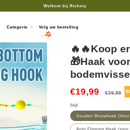
Gratis verzending vanaf 40€
Categorie
Volg uw bestelling
🔥🔥Koop er 
🎁Haak voo
bodemvisser
Normale
A
€19,99
5
€39,99
prijs
Stijl
Gouden Mouwhaak (Voor 
Auto Flipping Haak (voor 