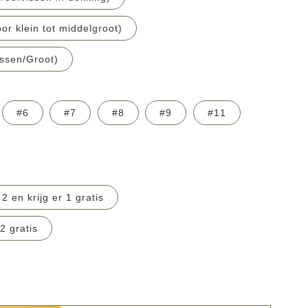
r klein tot middelgroot)
ssen/Groot)
#6
#7
#8
#9
#11
2 en krijg er 1 gratis
2 gratis