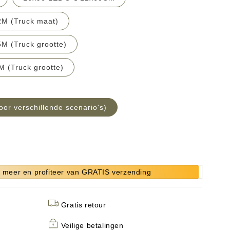
2M (Truck maat)
5M (Truck grootte)
M (Truck grootte)
oor verschillende scenario's)
 meer en profiteer van GRATIS verzending
Gratis retour
Veilige betalingen
s