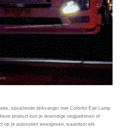
ieke, opvallende blikvanger met Colorful Eye Lamp
atieve product kun je levendige oogpatronen of
t op je autoruiten weergeven, waardoor elk