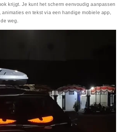
ook krijgt. Je kunt het scherm eenvoudig aanpassen
 animaties en tekst via een handige mobiele app,
 de weg.