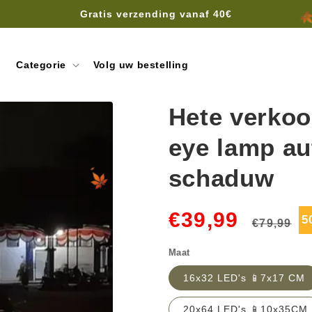
Gratis verzending vanaf 40€
Categorie
Volg uw bestelling
Hete verkoo
eye lamp au
schaduw
Normale
A
€39,99
5
€79,99
prijs
Maat
16x32 LED's 📱7x17 CM
20x64 LED's 📱10x35CM