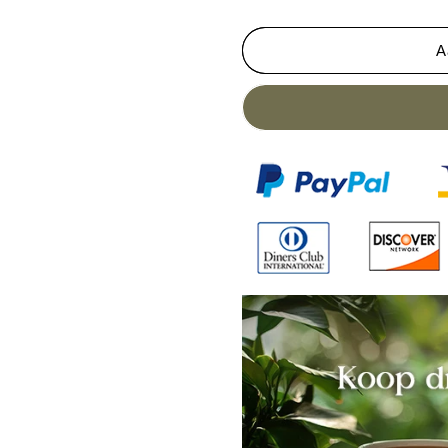
eye
eye
lamp
lamp
A
auto
auto
geleid
geleid
zachte
zachte
schaduw
schaduw