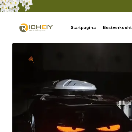
Meteen
naar de
content
Startpagina
Bestverkocht
Ga direct naar
productinformatie