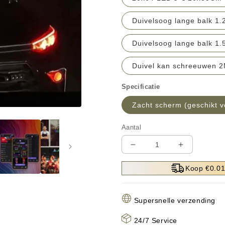
Duivelsoog lange balk 1.
Duivelsoog lange balk 1.
Duivel kan schreeuwen 2
Specificatie
Zacht scherm (geschikt v
Aantal
Aantal
Aantal
verlagen
verhogen
Koop €0.01
voor
voor
Hete
Hete
verkoop
verkoop
Supersnelle verzending
nieuwjaar
nieuwjaar
🔥
🔥
24/7 Service
Devil&#39;s
Devil&#39;