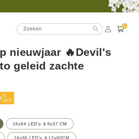
0
0
artikelen
Zoeken
Inloggen
Winkelwagen
p nieuwjaar 🔥Devil's
to geleid zachte
anbiedingsprijs
%
0
OFF
16x64 LED's 📱9x37 CM
16x96 LED's 📱12x60CM