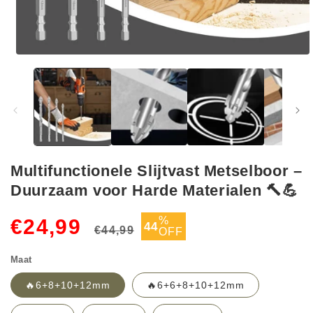
Media
1
openen
in
modaal
Multifunctionele Slijtvast Metselboor –
Duurzaam voor Harde Materialen 🔨💪
Normale
Aanbiedingsprijs
%
€24,99
44
€44,99
OFF
prijs
Maat
🔥6+8+10+12mm
🔥6+6+8+10+12mm