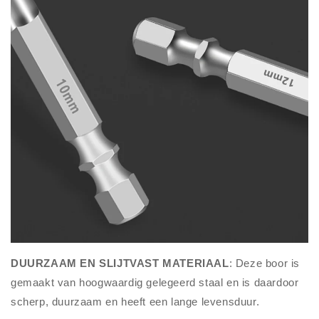
DUURZAAM EN SLIJTVAST MATERIAAL
: Deze boor is
gemaakt van hoogwaardig gelegeerd staal en is daardoor
scherp, duurzaam en heeft een lange levensduur.