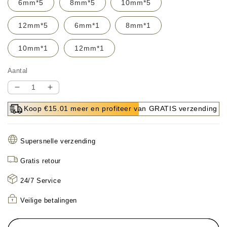
6mm*5
8mm*5
10mm*5
12mm*5
6mm*1
8mm*1
10mm*1
12mm*1
Aantal
Aantal
Aantal
verlagen
verhogen
Koop €15.01 meer en profiteer van GRATIS verzending
voor
voor
Multifunctionele
Multifunctionele
Slijtvast
Slijtvast
Supersnelle verzending
Metselboor
Metselboor
–
–
Gratis retour
Duurzaam
Duurzaam
voor
voor
24/7 Service
Harde
Harde
Materialen
Materialen
Veilige betalingen
🔨
🔨
💪
💪