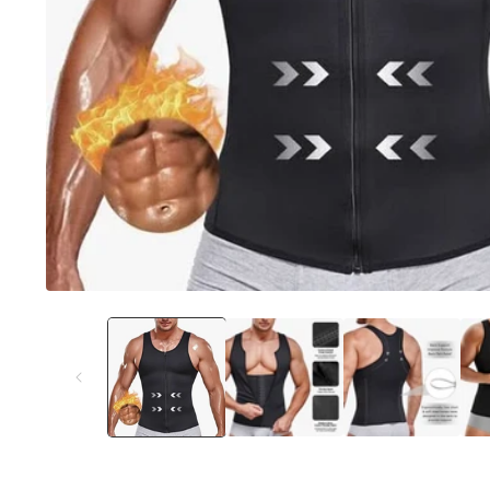
Media
1
openen
in
modaal