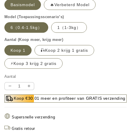
Basismodel
🔥Verbeterd Model
Model (Toepassingsscenario’s)
6（0.4-1.5kg）
1（1-3kg）
Aantal (Koop meer, krijg meer)
Koop 1
🎣Koop 2 krijg 1 gratis
⚡Koop 3 krijg 2 gratis
Aantal
Aantal
Aantal
verlagen
verhogen
Koop €30.01 meer en profiteer van GRATIS verzending
voor
voor
🎣
🎣
⚡
⚡
Supersnelle verzending
Dubbele
Dubbele
haak
haak
Gratis retour