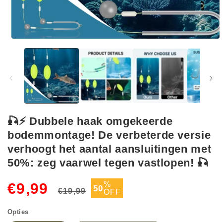
Media
1
openen
in
modaal
🎣⚡ Dubbele haak omgekeerde
bodemmontage! De verbeterde versie
verhoogt het aantal aansluitingen met
50%: zeg vaarwel tegen vastlopen! 🎣
Normale
Aanbiedingsprijs
%
€9,99
50
€19,99
OFF
prijs
Opties