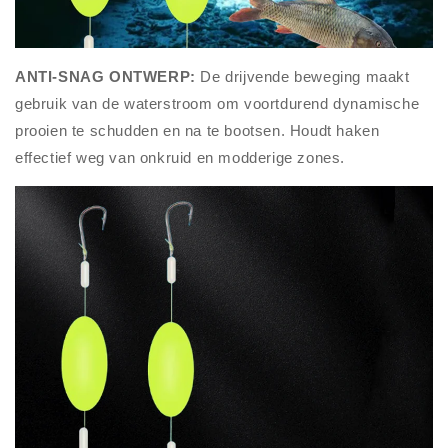
ANTI-SNAG ONTWERP:
De drijvende beweging maakt
gebruik van de waterstroom om voortdurend dynamische
prooien te schudden en na te bootsen. Houdt haken
effectief weg van onkruid en modderige zones.